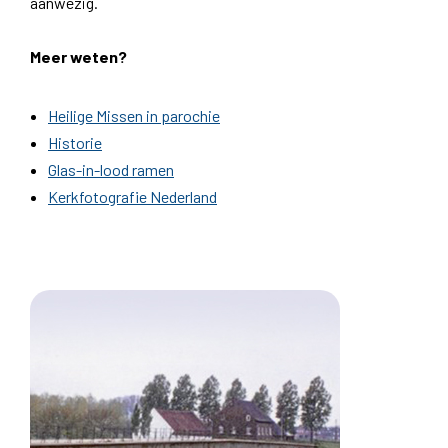
aanwezig.
Meer weten?
Heilige Missen in parochie
Historie
Glas-in-lood ramen
Kerkfotografie Nederland