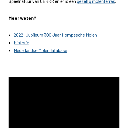
Speelnatuur van OERRR en er is een
gezellig molenterras
.
Meer weten?
2022: Jubileum 300 Jaar Hompesche Molen
Historie
Nederlandse Molendatabase